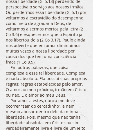
nossa liberdade (Gl 5.13) perdendo de
perspectiva o serviço aos nossos irmãos.
Ou perdermos essa liberdade (Gl 5.1) por
voltarmos à escravidão do desempenho
como meio de agradar a Deus, de
voltarmos a sermos mortos pela letra (2
Co 3.6) e esquecermos que o Espírito já
nos libertou dela (2 Co 3.17). Paulo ainda
nos adverte que em amor diminuímos
muitas vezes a nossa liberdade por
causa dos que tem uma consciência
fraca (1 Co 8.9).
Em outras palavras, que coisa
complexa é essa tal liberdade. Complexa
e nada absoluta. Ela possui suas próprias
regras; regras estabelecidas pelo amor.
O amor ao meu próximo, irmão em Cristo
ou não. E o amor ao meu Deus.
Por amor a estes, nunca me deve
ocorrer “sair do cercadinho”, e nem
mesmo abusar dentro dele da minha
liberdade. Pois, mesmo que não tenha
liberdade absoluta, em Cristo sou sim
verdadeiramente livre e livre de um jeito