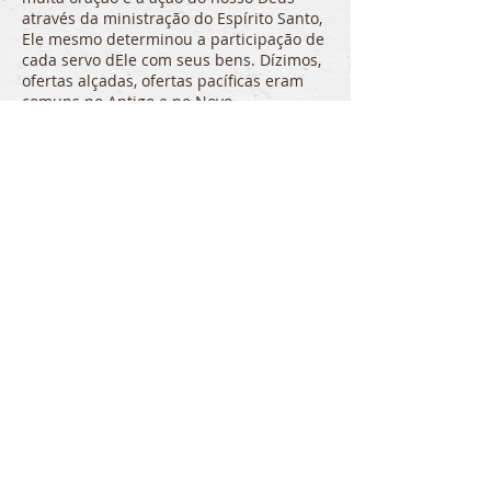
através da ministração do Espírito Santo,
Ele mesmo determinou a participação de
cada servo dEle com seus bens. Dízimos,
ofertas alçadas, ofertas pacíficas eram
comuns no Antigo e no Novo
Testamentos. O povo de Deus foi sempre
apontado como um povo de liberalidade.
Nossa igreja está crescendo, pensando
em uma propriedade, visando novos
ministérios, e além! Tudo isso exige
recursos financeiros. E ainda, sua vida
precisa ser abençoada no processo.
Enquanto muitos crentes são
praticamente chantageados para que
ofereçam até mais do que poderiam,
temos sido ministrados na Palavra sobre
gratidão e liberalidade, sobre amor à
obra e visão do Reino. Não por barganha,
mas por consciência de que nunca
conseguiremos dar mais a Deus do que
já recebemos dEle.
Estes são alguns exemplos de como você
pode presentear a sua igreja, a