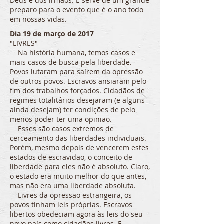
Deus e dos irmãos. E serve de um grande
preparo para o evento que é o ano todo
em nossas vidas.
Dia 19 de março de 2017
"LIVRES"
Na história humana, temos casos e
mais casos de busca pela liberdade.
Povos lutaram para saírem da opressão
de outros povos. Escravos ansiaram pelo
fim dos trabalhos forçados. Cidadãos de
regimes totalitários desejaram (e alguns
ainda desejam) ter condições de pelo
menos poder ter uma opinião.
Esses são casos extremos de
cerceamento das liberdades individuais.
Porém, mesmo depois de vencerem estes
estados de escravidão, o conceito de
liberdade para eles não é absoluto. Claro,
o estado era muito melhor do que antes,
mas não era uma liberdade absoluta.
Livres da opressão estrangeira, os
povos tinham leis próprias. Escravos
libertos obedeciam agora às leis do seu
novo país como cidadãos livres. E