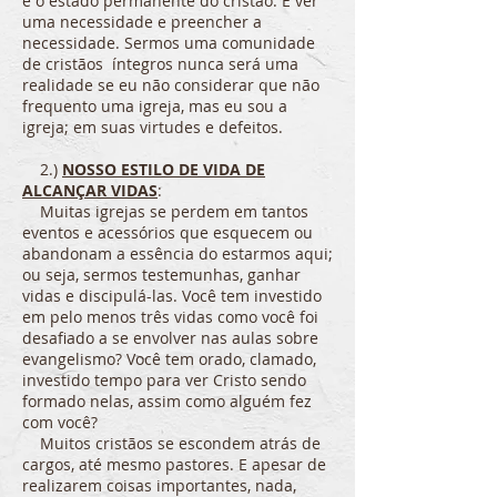
é o estado permanente do cristão. É ver
uma necessidade e preencher a
necessidade. Sermos uma comunidade
de cristãos íntegros nunca será uma
realidade se eu não considerar que não
frequento uma igreja, mas eu sou a
igreja; em suas virtudes e defeitos.
2.)
NOSSO ESTILO DE VIDA DE
ALCANÇAR VIDAS
:
Muitas igrejas se perdem em tantos
eventos e acessórios que esquecem ou
abandonam a essência do estarmos aqui;
ou seja, sermos testemunhas, ganhar
vidas e discipulá-las. Você tem investido
em pelo menos três vidas como você foi
desafiado a se envolver nas aulas sobre
evangelismo? Você tem orado, clamado,
investido tempo para ver Cristo sendo
formado nelas, assim como alguém fez
com você?
Muitos cristãos se escondem atrás de
cargos, até mesmo pastores. E apesar de
realizarem coisas importantes, nada,