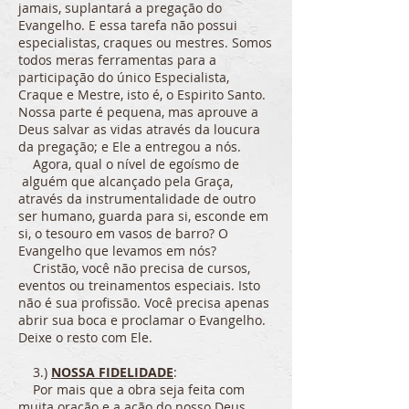
jamais, suplantará a pregação do
Evangelho. E essa tarefa não possui
especialistas, craques ou mestres. Somos
todos meras ferramentas para a
participação do único Especialista,
Craque e Mestre, isto é, o Espirito Santo.
Nossa parte é pequena, mas aprouve a
Deus salvar as vidas através da loucura
da pregação; e Ele a entregou a nós.
Agora, qual o nível de egoísmo de
alguém que alcançado pela Graça,
através da instrumentalidade de outro
ser humano, guarda para si, esconde em
si, o tesouro em vasos de barro? O
Evangelho que levamos em nós?
Cristão, você não precisa de cursos,
eventos ou treinamentos especiais. Isto
não é sua profissão. Você precisa apenas
abrir sua boca e proclamar o Evangelho.
Deixe o resto com Ele.
3.)
NOSSA FIDELIDADE
:
Por mais que a obra seja feita com
muita oração e a ação do nosso Deus