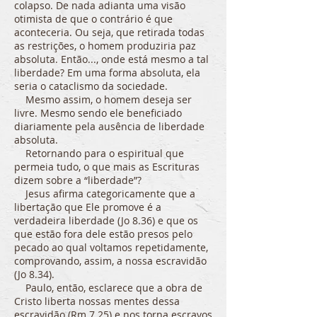
colapso. De nada adianta uma visão
otimista de que o contrário é que
aconteceria. Ou seja, que retirada todas
as restrições, o homem produziria paz
absoluta. Então..., onde está mesmo a tal
liberdade? Em uma forma absoluta, ela
seria o cataclismo da sociedade.
Mesmo assim, o homem deseja ser
livre. Mesmo sendo ele beneficiado
diariamente pela ausência de liberdade
absoluta.
Retornando para o espiritual que
permeia tudo, o que mais as Escrituras
dizem sobre a “liberdade”?
Jesus afirma categoricamente que a
libertação que Ele promove é a
verdadeira liberdade (Jo 8.36) e que os
que estão fora dele estão presos pelo
pecado ao qual voltamos repetidamente,
comprovando, assim, a nossa escravidão
(Jo 8.34).
Paulo, então, esclarece que a obra de
Cristo liberta nossas mentes dessa
escravidão (Rm 7.25) e nos torna escravos