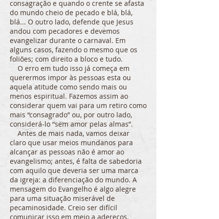
consagração e quando o crente se afasta
do mundo cheio de pecado e blá, blá,
blá... O outro lado, defende que Jesus
andou com pecadores e devemos
evangelizar durante o carnaval. Em
alguns casos, fazendo o mesmo que os
foliões; com direito a bloco e tudo.
O erro em tudo isso já começa em
querermos impor às pessoas esta ou
aquela atitude como sendo mais ou
menos espiritual. Fazemos assim ao
considerar quem vai para um retiro como
mais “consagrado” ou, por outro lado,
considerá-lo “sem amor pelas almas”.
Antes de mais nada, vamos deixar
claro que usar meios mundanos para
alcançar as pessoas não é amor ao
evangelismo; antes, é falta de sabedoria
com aquilo que deveria ser uma marca
da igreja: a diferenciação do mundo. A
mensagem do Evangelho é algo alegre
para uma situação miserável de
pecaminosidade. Creio ser difícil
comunicar isso em meio a adereços,