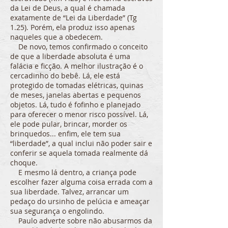
da Lei de Deus, a qual é chamada
exatamente de “Lei da Liberdade” (Tg
1.25). Porém, ela produz isso apenas
naqueles que a obedecem.
De novo, temos confirmado o conceito
de que a liberdade absoluta é uma
falácia e ficção. A melhor ilustração é o
cercadinho do bebê. Lá, ele está
protegido de tomadas elétricas, quinas
de meses, janelas abertas e pequenos
objetos. Lá, tudo é fofinho e planejado
para oferecer o menor risco possível. Lá,
ele pode pular, brincar, morder os
brinquedos... enfim, ele tem sua
“liberdade”, a qual inclui não poder sair e
conferir se aquela tomada realmente dá
choque.
E mesmo lá dentro, a criança pode
escolher fazer alguma coisa errada com a
sua liberdade. Talvez, arrancar um
pedaço do ursinho de pelúcia e ameaçar
sua segurança o engolindo.
Paulo adverte sobre não abusarmos da