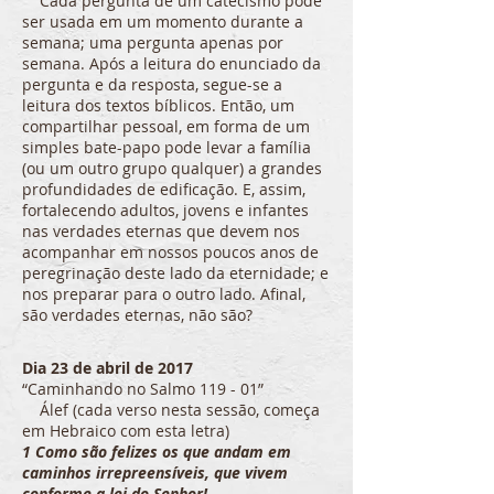
Cada pergunta de um catecismo pode
ser usada em um momento durante a
semana; uma pergunta apenas por
semana. Após a leitura do enunciado da
pergunta e da resposta, segue-se a
leitura dos textos bíblicos. Então, um
compartilhar pessoal, em forma de um
simples bate-papo pode levar a família
(ou um outro grupo qualquer) a grandes
profundidades de edificação. E, assim,
fortalecendo adultos, jovens e infantes
nas verdades eternas que devem nos
acompanhar em nossos poucos anos de
peregrinação deste lado da eternidade; e
nos preparar para o outro lado. Afinal,
são verdades eternas, não são?
Dia 23 de abril de 2017
“Caminhando no Salmo 119 - 01”
Álef (cada verso nesta sessão, começa
em Hebraico com esta letra)
1 Como são felizes os que andam em
caminhos irrepreensíveis, que vivem
conforme a lei do Senhor!