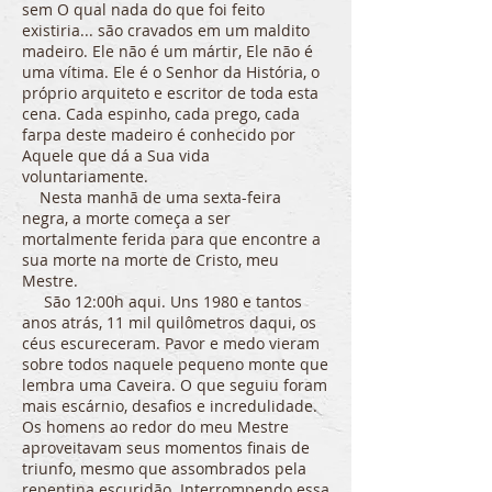
sem O qual nada do que foi feito
existiria... são cravados em um maldito
madeiro. Ele não é um mártir, Ele não é
uma vítima. Ele é o Senhor da História, o
próprio arquiteto e escritor de toda esta
cena. Cada espinho, cada prego, cada
farpa deste madeiro é conhecido por
Aquele que dá a Sua vida
voluntariamente.
Nesta manhã de uma sexta-feira
negra, a morte começa a ser
mortalmente ferida para que encontre a
sua morte na morte de Cristo, meu
Mestre.
São 12:00h aqui. Uns 1980 e tantos
anos atrás, 11 mil quilômetros daqui, os
céus escureceram. Pavor e medo vieram
sobre todos naquele pequeno monte que
lembra uma Caveira. O que seguiu foram
mais escárnio, desafios e incredulidade.
Os homens ao redor do meu Mestre
aproveitavam seus momentos finais de
triunfo, mesmo que assombrados pela
repentina escuridão. Interrompendo essa