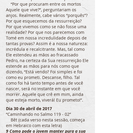
“Por que procuram entre os mortos
Aquele que vive?”, perguntariam os
anjos. Realmente, cabe vários “porquês”?
Por que esquecemos da ressurreição?
Por que vivemos como se não fosse uma
realidade? Por que nos parecemos com
Tomé em nossa incredulidade depois de
tantas provas? Assim é a nossa natureza:
incrédula e recalcitrante. Mas, tal como
Ele estendeu as mãos ao fracassado
Pedro, na certeza da Sua ressurreição Ele
estende as mãos para nós como que
dizendo, “Está vendo? Foi simples e foi
como eu prometi. Descanse, filho. Tal
como foi há tanto tempo antes de você
nascer, será no instante em que você
morrer. Aquele que crê em mim, ainda
que esteja morto, viverá! Eu prometo!”.
Dia 30 de abril de 2017
“Caminhando no Salmo 119 - 02”
Bêt (cada verso nesta sessão, começa
em Hebraico com esta letra)
9 Como pode o jovem manter pura a sua