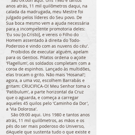
São 09:00h aqui. Uns 1980 e tantos
anos atrás, 11 mil quilômetros daqui, na
calada da madrugada, meu Mestre foi
julgado pelos líderes do Seu povo. De
Sua boca mesmo vem a ajuda necessária
para a incompetente promotoria deles:
'Eu sou [o Cristo], e vereis o Filho do
Homem assentado à direita do Todo-
Poderoso e vindo com as nuvens do céu'.
Proibidos de executar alguém, apelam
para os Gentios. Pilatos ordena o açoite
'Flagellum', os soldados completam com a
coroa de espinhos. Lançado às multidões,
elas trocam o grito. Não mais 'Hosana!';
agora, a uma voz, escolhem Barrabás e
gritam: CRUCIFICA-O! Meu Senhor toma o
'Patibulum', a parte horizontal da Cruz
que o aguarda, e começa a carregar
aqueles 45 quilos pelo 'Caminho da Dor',
a 'Via Dolorosa'.
São 09:00 aqui. Uns 1980 e tantos anos
atrás, 11 mil quilômetros, as mãos e os
pés do ser mais poderoso do Universo,
dAquele que sustenta tudo o que existe e