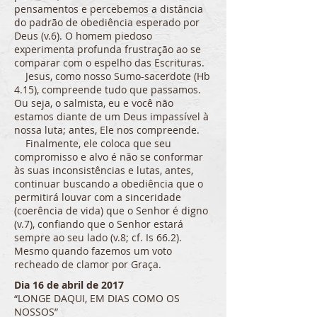
pensamentos e percebemos a distância
do padrão de obediência esperado por
Deus (v.6). O homem piedoso
experimenta profunda frustração ao se
comparar com o espelho das Escrituras.
Jesus, como nosso Sumo-sacerdote (Hb
4.15), compreende tudo que passamos.
Ou seja, o salmista, eu e você não
estamos diante de um Deus impassível à
nossa luta; antes, Ele nos compreende.
Finalmente, ele coloca que seu
compromisso e alvo é não se conformar
às suas inconsistências e lutas, antes,
continuar buscando a obediência que o
permitirá louvar com a sinceridade
(coerência de vida) que o Senhor é digno
(v.7), confiando que o Senhor estará
sempre ao seu lado (v.8; cf. Is 66.2).
Mesmo quando fazemos um voto
recheado de clamor por Graça.
Dia 16 de abril de 2017
“LONGE DAQUI, EM DIAS COMO OS
NOSSOS”