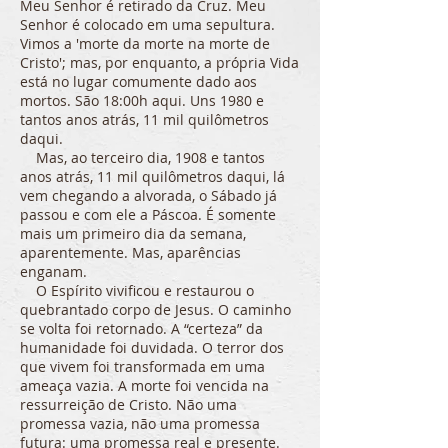
Meu Senhor é retirado da Cruz. Meu
Senhor é colocado em uma sepultura.
Vimos a 'morte da morte na morte de
Cristo'; mas, por enquanto, a própria Vida
está no lugar comumente dado aos
mortos. São 18:00h aqui. Uns 1980 e
tantos anos atrás, 11 mil quilômetros
daqui.
Mas, ao terceiro dia, 1908 e tantos
anos atrás, 11 mil quilômetros daqui, lá
vem chegando a alvorada, o Sábado já
passou e com ele a Páscoa. É somente
mais um primeiro dia da semana,
aparentemente. Mas, aparências
enganam.
O Espírito vivificou e restaurou o
quebrantado corpo de Jesus. O caminho
se volta foi retornado. A “certeza” da
humanidade foi duvidada. O terror dos
que vivem foi transformada em uma
ameaça vazia. A morte foi vencida na
ressurreição de Cristo. Não uma
promessa vazia, não uma promessa
futura: uma promessa real e presente.