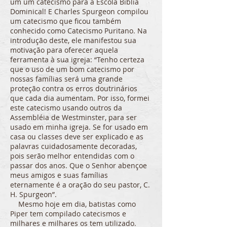
um um catecismo para a Escola Bíblia
Dominical! E Charles Spurgeon compilou
um catecismo que ficou também
conhecido como Catecismo Puritano. Na
introdução deste, ele manifestou sua
motivação para oferecer aquela
ferramenta à sua igreja: “Tenho certeza
que o uso de um bom catecismo por
nossas famílias será uma grande
proteção contra os erros doutrinários
que cada dia aumentam. Por isso, formei
este catecismo usando outros da
Assembléia de Westminster, para ser
usado em minha igreja. Se for usado em
casa ou classes deve ser explicado e as
palavras cuidadosamente decoradas,
pois serão melhor entendidas com o
passar dos anos. Que o Senhor abençoe
meus amigos e suas famílias
eternamente é a oração do seu pastor, C.
H. Spurgeon”.
Mesmo hoje em dia, batistas como
Piper tem compilado catecismos e
milhares e milhares os tem utilizado.