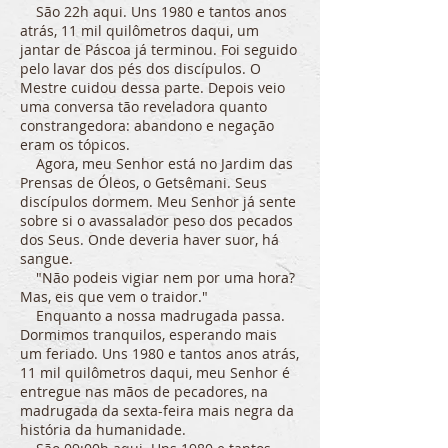
São 22h aqui. Uns 1980 e tantos anos
atrás, 11 mil quilômetros daqui, um
jantar de Páscoa já terminou. Foi seguido
pelo lavar dos pés dos discípulos. O
Mestre cuidou dessa parte. Depois veio
uma conversa tão reveladora quanto
constrangedora: abandono e negação
eram os tópicos.
Agora, meu Senhor está no Jardim das
Prensas de Óleos, o Getsêmani. Seus
discípulos dormem. Meu Senhor já sente
sobre si o avassalador peso dos pecados
dos Seus. Onde deveria haver suor, há
sangue.
"Não podeis vigiar nem por uma hora?
Mas, eis que vem o traidor."
Enquanto a nossa madrugada passa.
Dormimos tranquilos, esperando mais
um feriado. Uns 1980 e tantos anos atrás,
11 mil quilômetros daqui, meu Senhor é
entregue nas mãos de pecadores, na
madrugada da sexta-feira mais negra da
história da humanidade.