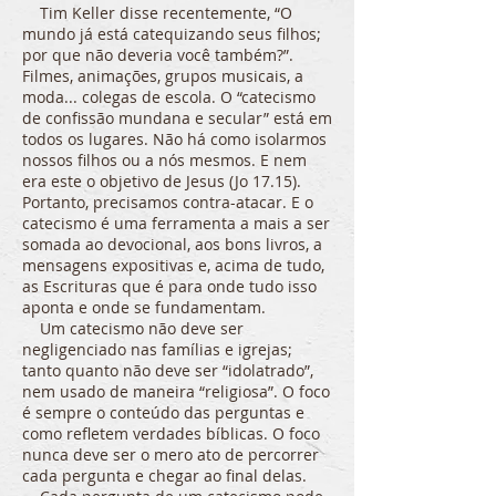
Tim Keller disse recentemente, “O
mundo já está catequizando seus filhos;
por que não deveria você também?”.
Filmes, animações, grupos musicais, a
moda... colegas de escola. O “catecismo
de confissão mundana e secular” está em
todos os lugares. Não há como isolarmos
nossos filhos ou a nós mesmos. E nem
era este o objetivo de Jesus (Jo 17.15).
Portanto, precisamos contra-atacar. E o
catecismo é uma ferramenta a mais a ser
somada ao devocional, aos bons livros, a
mensagens expositivas e, acima de tudo,
as Escrituras que é para onde tudo isso
aponta e onde se fundamentam.
Um catecismo não deve ser
negligenciado nas famílias e igrejas;
tanto quanto não deve ser “idolatrado”,
nem usado de maneira “religiosa”. O foco
é sempre o conteúdo das perguntas e
como refletem verdades bíblicas. O foco
nunca deve ser o mero ato de percorrer
cada pergunta e chegar ao final delas.