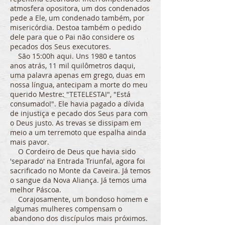
atmosfera opositora, um dos condenados
pede a Ele, um condenado também, por
misericórdia. Destoa também o pedido
dele para que o Pai não considere os
pecados dos Seus executores.
São 15:00h aqui. Uns 1980 e tantos
anos atrás, 11 mil quilômetros daqui,
uma palavra apenas em grego, duas em
nossa língua, antecipam a morte do meu
querido Mestre: "TETELESTAI", "Está
consumado!". Ele havia pagado a dívida
de injustiça e pecado dos Seus para com
o Deus justo. As trevas se dissipam em
meio a um terremoto que espalha ainda
mais pavor.
O Cordeiro de Deus que havia sido
'separado' na Entrada Triunfal, agora foi
sacrificado no Monte da Caveira. Já temos
o sangue da Nova Aliança. Já temos uma
melhor Páscoa.
Corajosamente, um bondoso homem e
algumas mulheres compensam o
abandono dos discípulos mais próximos.