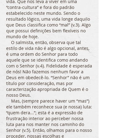
vida. Que nos leva a viver em uma
“contra-cultura” e fora do padrão
estabelecido neste mundo. Sendo o
resultado lógico, uma vida longe daquilo
que Deus classifica como “mal” (v.3). Algo
que possui definições bem flexíveis no
mundo de hoje.
O salmista, então, observa que tal
estilo de vida não é algo opcional, antes,
é uma ordem do Senhor para todo
aquele que se identifica como andando
com o Senhor (v.4). Fidelidade é esperada
de nós! Não fazemos nenhum favor a
Deus em obedecê-lo. “Senhor” não é um
título por consideração, mas por
caracterização apropriada de Quem é o
nosso Deus.
Mas, (sempre parece haver um “mas”)
ele também reconhece sua (e nossa) luta:
“quem dera...”; esta é a expressão de
frustração interior ao perceber nossa
luta para nos manter nos caminho do
Senhor (v.5). Então, olhamos para o nosso
proceder, nossas escolhas e