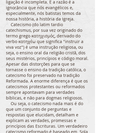
ligação é incompleta. E a razão é a
ignorância que nós evangélicos e,
especialmente, nós batistas temos da
nossa história, a história da Igreja.
Catecismo (do latim tardio
catechismus, por sua vez originado do
termo grego κατηχισμός, derivado do
verbo κατηχέω que significa "instruir a
viva voz") é uma instrução religiosa, ou
seja, o ensino oral da religião cristã, dos
seus mistérios, princípios e código moral.
Apesar das distorções para que se
tornasse o ensino da tradição católica, o
catecismo foi preservado na tradição
Reformada. A enorme diferença é que os
catecismos protestantes ou reformados
sempre apontavam para verdades
bíblicas, e não para dogmas religiosos.
Ou seja, o catecismo nada mais é do
que um conjunto de perguntas e
respostas que elucidam, detalham e
explicam as verdades, promessas e
princípios das Escrituras. Um verdadeiro
catecismo reformado é baseado em Sola