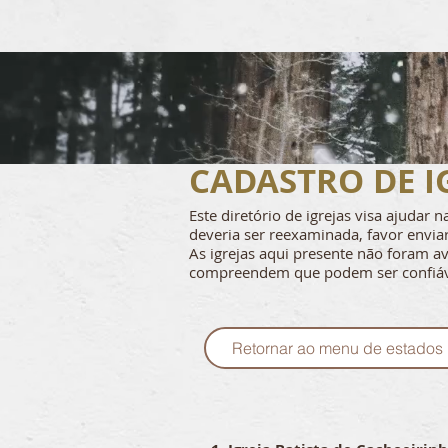
CADASTRO DE I
Este diretório de igrejas visa ajudar
deveria ser reexaminada, favor envi
As igrejas aqui presente não foram av
compreendem que podem ser confiáve
Retornar ao menu de estados