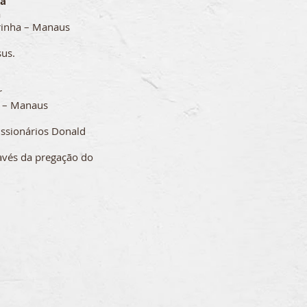
ha
a
irinha – Manaus
sus.
r
o – Manaus
ssionários Donald
ravés da pregação do