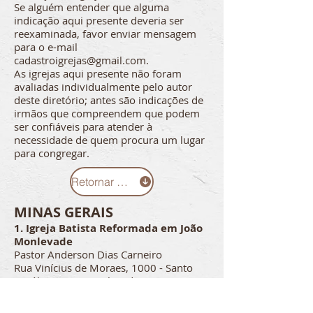
Se alguém entender que alguma
indicação aqui presente deveria ser
reexaminada, favor enviar mensagem
para o e-mail
cadastroigrejas@gmail.com
.
As igrejas aqui presente não foram
avaliadas individualmente pelo autor
deste diretório; antes são indicações de
irmãos que compreendem que podem
ser confiáveis para atender à
necessidade de quem procura um lugar
para congregar.
Retornar ao menu de estados
MINAS GERAIS
1. Igreja Batista Reformada em João
Monlevade
Pastor Anderson Dias Carneiro
Rua Vinícius de Moraes, 1000 - Santo
Hipólito - João Monlevade
31 98696-3405
Somos uma igreja batista conectada