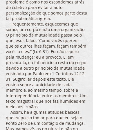
problema é como nos escondemos atrás
do coletivo para evitar a auto-
personalização de que somos parte desta
tal problemática igreja.
Frequentemente, esquecemos que
somos um corpo e não uma organização.
O princípio da mutualidade passa pelo
que Jesus falou, “Como vocês querem
que os outros lhes façam, façam também
vocês a eles.” (Lc 6.31). Eu não espero
pela mudança; eu a provoco. E, em
provocá-la, eu influencio o resto do corpo
devido a outro princípio da mutualidade
ensinado por Paulo em 1 Coríntios 12.12-
31. Sugiro ler depois este texto. Ele
ensina sobre a unicidade de cada
membro e, ao mesmo tempo, sobre a
interdependência entre os membros. Um
texto magistral que nos faz humildes em
meio aos irmãos.
Assim, há algumas atitudes básicas
que eu posso tomar para que eu seja o
Ponto Zero de um contágio de mudança.
Mas, vamos vê-las no plural e não no