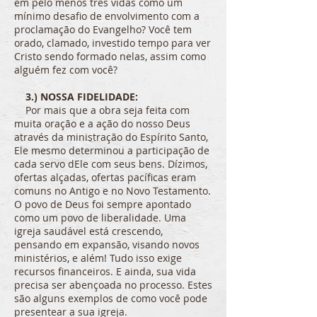
em pelo menos três vidas como um
mínimo desafio de envolvimento com a
proclamação do Evangelho? Você tem
orado, clamado, investido tempo para ver
Cristo sendo formado nelas, assim como
alguém fez com você?
3.) NOSSA FIDELIDADE:
Por mais que a obra seja feita com
muita oração e a ação do nosso Deus
através da ministração do Espírito Santo,
Ele mesmo determinou a participação de
cada servo dEle com seus bens. Dízimos,
ofertas alçadas, ofertas pacíficas eram
comuns no Antigo e no Novo Testamento.
O povo de Deus foi sempre apontado
como um povo de liberalidade. Uma
igreja saudável está crescendo,
pensando em expansão, visando novos
ministérios, e além! Tudo isso exige
recursos financeiros. E ainda, sua vida
precisa ser abençoada no processo. Estes
são alguns exemplos de como você pode
presentear a sua igreja.