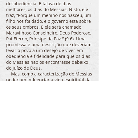
desobediência. E falava de dias
melhores, os dias do Messias. Nisto, ele
traz, “Porque um menino nos nasceu, um
filho nos foi dado, e o governo está sobre
os seus ombros. E ele será chamado
Maravilhoso Conselheiro, Deus Podero­so,
Pai Eterno, Príncipe da Paz.” (9.6). Uma
promessa e uma descrição que deveriam
levar o povo a um desejo de viver em
obediência e fidelidade para que os dias
do Messias não os encontrasse debaixo
do juízo de Deus.
Mas, como a caracterização do Messias
poderiam influenciar a vida espiritual da
nação? Vejamos...
1.) Ele é um
menino nascido
em nosso
benefício, para nós. Mas, especificamente
e no contexto, Israel é esse “nós”. Ele viria
como parte do povo pactual restaurando
a esperança de que este Pacto não iria
falhar, nem ruir. Israel estava destruindo
a beleza do Pacto, mas o Messias iria