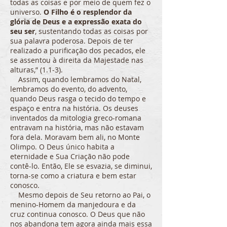
todas as coisas e por meio de quem fez o
universo.
O Filho é o resplendor da
glória de Deus e a expressão exata do
seu ser
, sustentando todas as coisas por
sua palavra poderosa. Depois de ter
realizado a purificação dos pecados, ele
se assentou à direita da Majestade nas
alturas,” (1.1-3).
Assim, quando lembramos do Natal,
lembramos do evento, do advento,
quando Deus rasga o tecido do tempo e
espaço e entra na história. Os deuses
inventados da mitologia greco-romana
entravam na história, mas não estavam
fora dela. Moravam bem ali, no Monte
Olimpo. O Deus único habita a
eternidade e Sua Criação não pode
contê-lo. Então, Ele se esvazia, se diminui,
torna-se como a criatura e bem estar
conosco.
Mesmo depois de Seu retorno ao Pai, o
menino-Homem da manjedoura e da
cruz continua conosco. O Deus que não
nos abandona tem agora ainda mais essa