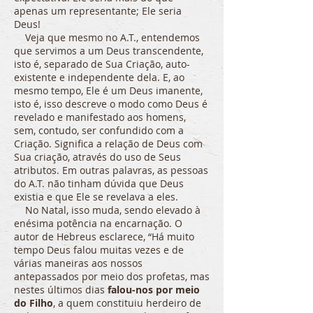
apenas um representante; Ele seria
Deus!
Veja que mesmo no A.T., entendemos
que servimos a um Deus transcendente,
isto é, separado de Sua Criação, auto-
existente e independente dela. E, ao
mesmo tempo, Ele é um Deus imanente,
isto é, isso descreve o modo como Deus é
revelado e manifestado aos homens,
sem, contudo, ser confundido com a
Criação. Significa a relação de Deus com
Sua criação, através do uso de Seus
atributos. Em outras palavras, as pessoas
do A.T. não tinham dúvida que Deus
existia e que Ele se revelava a eles.
No Natal, isso muda, sendo elevado à
enésima potência na encarnação. O
autor de Hebreus esclarece, “Há muito
tempo Deus falou muitas vezes e de
várias maneiras aos nossos
antepassados por meio dos profetas, mas
nestes últimos dias
falou-nos por meio
do Filho
, a quem constituiu herdeiro de