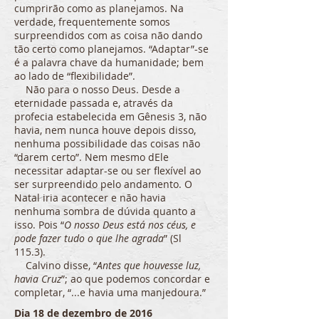
cumprirão como as planejamos. Na
verdade, frequentemente somos
surpreendidos com as coisa não dando
tão certo como planejamos. “Adaptar”-se
é a palavra chave da humanidade; bem
ao lado de “flexibilidade”.
Não para o nosso Deus. Desde a
eternidade passada e, através da
profecia estabelecida em Gênesis 3, não
havia, nem nunca houve depois disso,
nenhuma possibilidade das coisas não
“darem certo”. Nem mesmo dEle
necessitar adaptar-se ou ser flexível ao
ser surpreendido pelo andamento. O
Natal iria acontecer e não havia
nenhuma sombra de dúvida quanto a
isso. Pois “
O nosso Deus está nos céus, e
pode fazer tudo o que lhe agrada
” (Sl
115.3).
Calvino disse, “
Antes que houvesse luz,
havia Cruz
”; ao que podemos concordar e
completar, “...e havia uma manjedoura.”
Dia 18 de dezembro de 2016