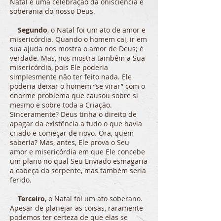
Natal é uma celebração da onisciência e
soberania do nosso Deus.
Segundo
, o Natal foi um ato de amor e
misericórdia. Quando o homem cai, ir em
sua ajuda nos mostra o amor de Deus; é
verdade. Mas, nos mostra também a Sua
misericórdia, pois Ele poderia
simplesmente não ter feito nada. Ele
poderia deixar o homem “se virar” com o
enorme problema que causou sobre si
mesmo e sobre toda a Criação.
Sinceramente? Deus tinha o direito de
apagar da existência a tudo o que havia
criado e começar de novo. Ora, quem
saberia? Mas, antes, Ele prova o Seu
amor e misericórdia em que Ele concebe
um plano no qual Seu Enviado esmagaria
a cabeça da serpente, mas também seria
ferido.
Terceiro
, o Natal foi um ato soberano.
Apesar de planejar as coisas, raramente
podemos ter certeza de que elas se