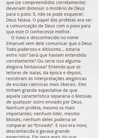
que (se compreendidos corretamente)
deveriam diminuir o mistério de Deus
para o povo. E, não se pode esquecer,
Deus falava. O papel dos profetas era ser
a comunicação de Deus com o povo para
que este O conhecesse melhor.
O novo e desconhecido no nome
Emanuel vem dele comunicar que o Deus
Todo-poderoso e Altíssimo... estaria
entre nós? Será que haviam entendido
corretamente? Ou seria isso alguma
alegoria fantasiosa? Entendo que os
leitores de Isaías, da época e depois,
resistiram às interpretações alegóricas
de escolas rabínicas mais liberais. Eles
tinham grande expectativa de que
aquela característica separaria o Messias
de qualquer outro enviado por Deus.
Nenhum profeta, mesmo os mais
importantes; nenhum líder, mesmo
Moisés; nenhum deles poderia se
comparar ao “Enviado”. E isso era novo,
desconhecido e gerava grande
expectativa. Ele seria mais do que