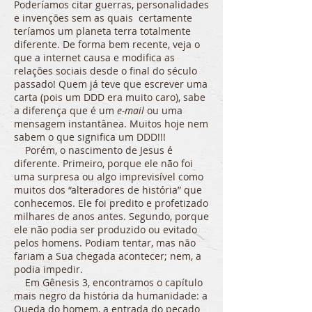
Poderíamos citar guerras, personalidades
e invenções sem as quais certamente
teríamos um planeta terra totalmente
diferente. De forma bem recente, veja o
que a internet causa e modifica as
relações sociais desde o final do século
passado! Quem já teve que escrever uma
carta (pois um DDD era muito caro), sabe
a diferença que é um
e-mail
ou uma
mensagem instantânea. Muitos hoje nem
sabem o que significa um DDD!!!
Porém, o nascimento de Jesus é
diferente. Primeiro, porque ele não foi
uma surpresa ou algo imprevisível como
muitos dos “alteradores de história” que
conhecemos. Ele foi predito e profetizado
milhares de anos antes. Segundo, porque
ele não podia ser produzido ou evitado
pelos homens. Podiam tentar, mas não
fariam a Sua chegada acontecer; nem, a
podia impedir.
Em Gênesis 3, encontramos o capítulo
mais negro da história da humanidade: a
Queda do homem, a entrada do pecado