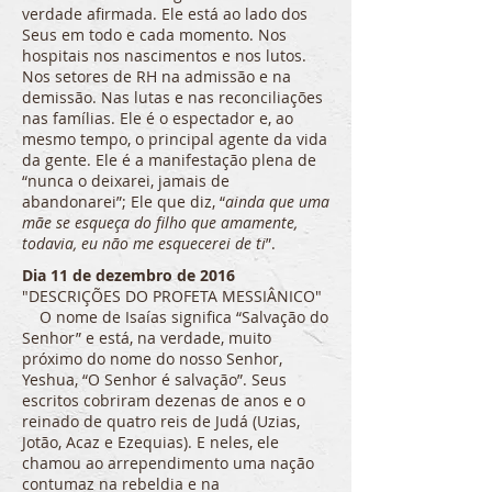
verdade afirmada. Ele está ao lado dos
Seus em todo e cada momento. Nos
hospitais nos nascimentos e nos lutos.
Nos setores de RH na admissão e na
demissão. Nas lutas e nas reconciliações
nas famílias. Ele é o espectador e, ao
mesmo tempo, o principal agente da vida
da gente. Ele é a manifestação plena de
“nunca o deixarei, jamais de
abandonarei”; Ele que diz, “
ainda que uma
mãe se esqueça do filho que amamente,
todavia, eu não me esquecerei de ti
”.
Dia 11 de dezembro de 2016
"DESCRIÇÕES DO PROFETA MESSIÂNICO"
O nome de Isaías significa “Salvação do
Senhor” e está, na verdade, muito
próximo do nome do nosso Senhor,
Yeshua, “O Senhor é salvação”. Seus
escritos cobriram dezenas de anos e o
reinado de quatro reis de Judá (Uzias,
Jotão, Acaz e Ezequias). E neles, ele
chamou ao arrependimento uma nação
contumaz na rebeldia e na