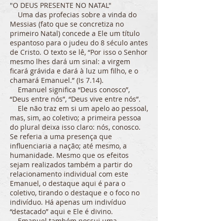
"O DEUS PRESENTE NO NATAL"
Uma das profecias sobre a vinda do
Messias (fato que se concretiza no
primeiro Natal) concede a Ele um título
espantoso para o judeu do 8 século antes
de Cristo. O texto se lê, “Por isso o Senhor
mesmo lhes dará um sinal: a virgem
ficará grávida e dará à luz um filho, e o
chamará Emanuel.” (Is 7.14).
Emanuel significa “Deus conosco”,
“Deus entre nós”, “Deus vive entre nós”.
Ele não traz em si um apelo ao pessoal,
mas, sim, ao coletivo; a primeira pessoa
do plural deixa isso claro: nós, conosco.
Se referia a uma presença que
influenciaria a nação; até mesmo, a
humanidade. Mesmo que os efeitos
sejam realizados também a partir do
relacionamento individual com este
Emanuel, o destaque aqui é para o
coletivo, tirando o destaque e o foco no
indivíduo. Há apenas um indivíduo
“destacado” aqui e Ele é divino.
Emanuel também possui uma