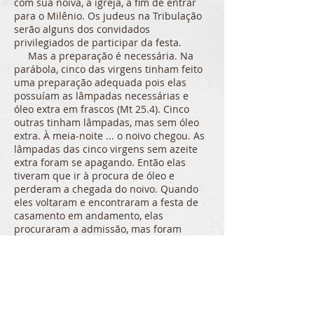
com sua noiva, a igreja, a fim de entrar
para o Milênio. Os judeus na Tribulação
serão alguns dos convidados
privilegiados de participar da festa.
Mas a preparação é necessária. Na
parábola, cinco das virgens tinham feito
uma preparação adequada pois elas
possuíam as lâmpadas necessárias e
óleo extra em frascos (Mt 25.4). Cinco
outras tinham lâmpadas, mas sem óleo
extra. À meia-noite ... o noivo chegou. As
lâmpadas das cinco virgens sem azeite
extra foram se apagando. Então elas
tiveram que ir à procura de óleo e
perderam a chegada do noivo. Quando
eles voltaram e encontraram a festa de
casamento em andamento, elas
procuraram a admissão, mas foram
negadas (vv. 10-12).
Israel na Tribulação vai saber que a
vinda de Jesus está próxima, mas nem
todos vão estar preparados
espiritualmente para ele. Sua vinda será
repentina, quando não se espera (24:27,