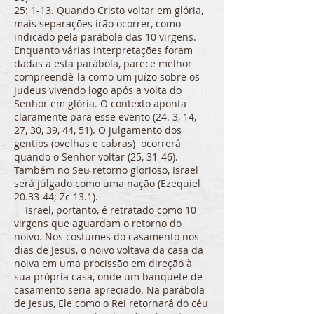
25: 1-13. Quando Cristo voltar em glória,
mais separações irão ocorrer, como
indicado pela parábola das 10 virgens.
Enquanto várias interpretações foram
dadas a esta parábola, parece melhor
compreendê-la como um juízo sobre os
judeus vivendo logo após a volta do
Senhor em glória. O contexto aponta
claramente para esse evento (24. 3, 14,
27, 30, 39, 44, 51). O julgamento dos
gentios (ovelhas e cabras) ocorrerá
quando o Senhor voltar (25, 31-46).
Também no Seu retorno glorioso, Israel
será julgado como uma nação (Ezequiel
20.33-44; Zc 13.1).
Israel, portanto, é retratado como 10
virgens que aguardam o retorno do
noivo. Nos costumes do casamento nos
dias de Jesus, o noivo voltava da casa da
noiva em uma procissão em direção à
sua própria casa, onde um banquete de
casamento seria apreciado. Na parábola
de Jesus, Ele como o Rei retornará do céu