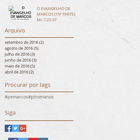
O EVANGELHO DE
MARCOS (15ª PARTE) -
Mc 7.23-37
Arquivo
setembro de 2016
(2)
2 posts
agosto de 2016
(5)
5 posts
julho de 2016
(3)
3 posts
junho de 2016
(3)
3 posts
maio de 2016
(5)
5 posts
abril de 2016
(2)
2 posts
Procurar por tags
#pemarcos
#ptromanos
Siga