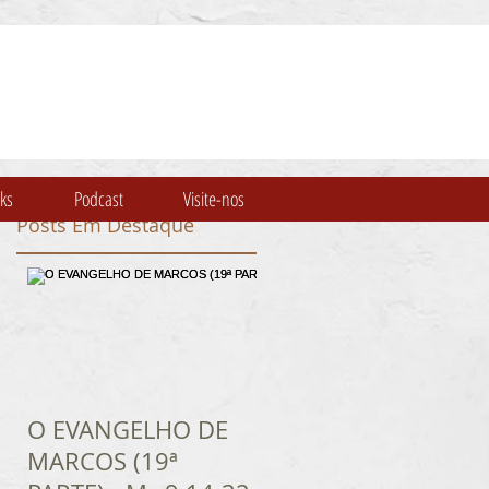
nks
Podcast
Visite-nos
Posts Em Destaque
O EVANGELHO DE
MARCOS (19ª