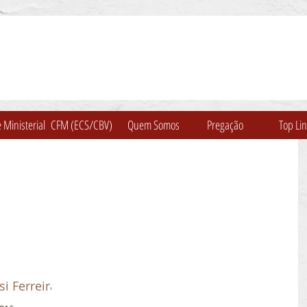
 Ministerial
CFM (ECS/CBV)
Quem Somos
Pregação
Top Li
i Ferreira